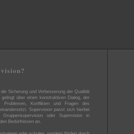
rvision?
t die Sicherung und Verbesserung der Qualität
s gelingt über einen konstruktiven Dialog, der
n, Problemen, Konflikten und Fragen des
einandersetzt. Supervision passt sich hierbei
n, Gruppensupervision oder Supervision in
 den Bedürfnissen an.
instruieren oder schulen, sondern fördert durch