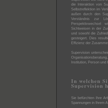
die Interaktion von S
Selbstreflektion im Ve
außen durch den Sup
Verständnis zur L
Perspektivwechsel 
Sichtweisen in der Z
und sowohl die Zufrie
gesteigert. Dies result
Effizienz der Zusammen
Supervision unterschei
Organisationsberatun
Institution, Person und 
In welchen S
Supervision h
Sie befürchten Ihre Arb
Spannungen in Ihrem Ar